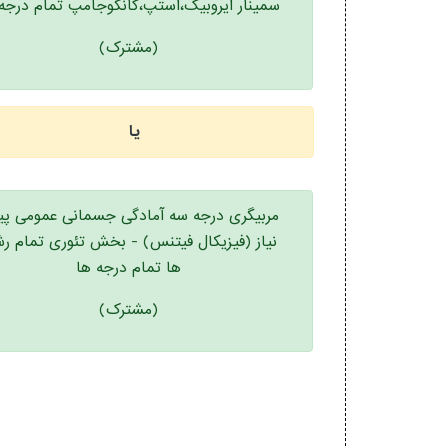
سمینار ایروبیک،استپ،کانگوجامپ تمام درجه
(مشترک)
یا
مربیگری درجه سه آمادگی جسمانی عمومی پ
نیاز (فیزیکال فیتنس) - بخش تئوری تمام رش
ها تمام درجه ها
(مشترک)