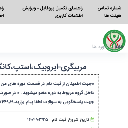
شماره تماس
راهنمای تکمیل پروفایل - ویرایش
را
هیئت ها
اطلاعات کاربری
اح
خانه
دوره ها
مربیگری-ایروبیک،استپ،کانگوجامپ-درجه ۳-بانوان-حضوری-کد د
*جهت اطمینان از ثبت نام در قسمت دوره های من ،نا
داخل گروه مربوط به دوره عضو میشوید . * در صورت ب
جهت پاسخگویی به سوالات لطفا پیام بزارید.۰۹۳۵۲۷۶۴۹۸۹خانم بالودزاده
تاریخ شروع ثبت نام :
۱۴۰۴/۰۳/۲۵