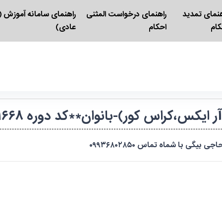
هنمای تمدید
راهنمای درخواست المثنی
راهنمای سامانه آموزش (ک
کام
احکام
عادی)
ر)-بانوان**کد دوره ۰۱۶۶۸**سراسری-تهران-بانوان-حضوری
ی با شماه تماس ۰۹۹۳۶۸۰۲۸۵۰