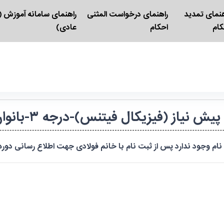
هنمای تمدید
راهنمای درخواست المثنی
راهنمای سامانه آموزش (ک
کام
احکام
عادی)
فیتنس)-درجه ۳-بانوان-حضوری-کد/۰۱۹۴۷/-زنجان-طارم
جود ندارد پس از ثبت نام با خانم فولادی جهت اطلاع رسانی دوره پیامک دهی